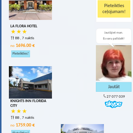
LA FLORA HOTEL
Jautājiet man.
BB , 7 naktis
Es varu palīdzēt!
1696.00 €
no
27 077 039
KNIGHTS INN FLORIDA
CITY
BB , 7 naktis
1759.00 €
no