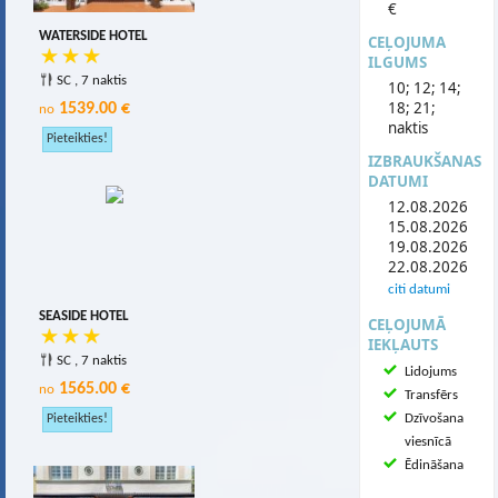
€
WATERSIDE HOTEL
CEĻOJUMA
ILGUMS
SC , 7 naktis
10; 12; 14;
18; 21;
1539.00 €
no
naktis
IZBRAUKŠANAS
DATUMI
12.08.2026
15.08.2026
19.08.2026
22.08.2026
citi datumi
SEASIDE HOTEL
CEĻOJUMĀ
IEKĻAUTS
SC , 7 naktis
Lidojums
1565.00 €
no
Transfērs
Dzīvošana
viesnīcā
Ēdināšana