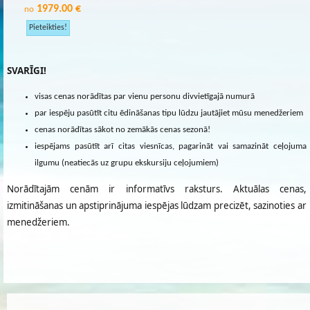
1979.00 €
no
SVARĪGI!
visas cenas norādītas par vienu personu divvietīgajā numurā
par iespēju pasūtīt citu ēdināšanas tipu lūdzu jautājiet mūsu menedžeriem
cenas norādītas sākot no zemākās cenas sezonā!
iespējams pasūtīt arī citas viesnīcas, pagarināt vai samazināt ceļojuma
ilgumu (neatiecās uz grupu ekskursiju ceļojumiem)
Norādītajām cenām ir informatīvs raksturs. Aktuālas cenas,
izmitināšanas un apstiprinājuma iespējas lūdzam precizēt, sazinoties ar
menedžeriem.