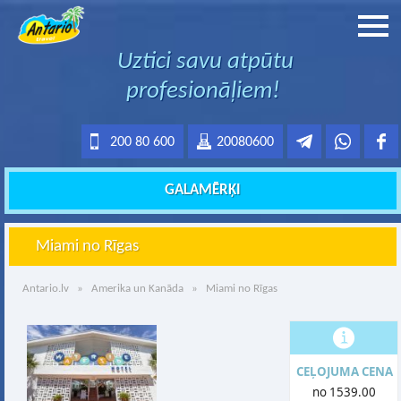
Uztici savu atpūtu
profesionāļiem!
200 80 600
20080600
GALAMĒRĶI
Miami no Rīgas
Antario.lv
»
Amerika un Kanāda
» Miami no Rīgas
CEĻOJUMA CENA
no 1539.00