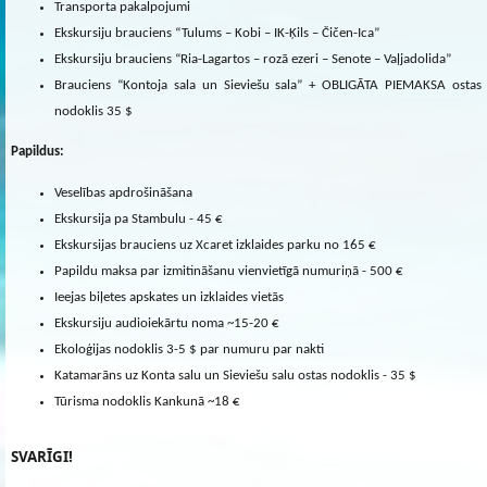
Transporta pakalpojumi
Ekskursiju brauciens “Tulums – Kobi – IK-Ķils – Čičen-Ica”
Ekskursiju brauciens “Ria-Lagartos – rozā ezeri – Senote – Vaļjadolida”
Brauciens “Kontoja sala un Sieviešu sala” + OBLIGĀTA PIEMAKSA ostas
nodoklis 35 $
Papildus:
Veselības apdrošināšana
Ekskursija pa Stambulu - 45 €
Ekskursijas brauciens uz Xcaret izklaides parku no 165 €
Papildu maksa par izmitināšanu vienvietīgā numuriņā - 500 €
Ieejas biļetes apskates un izklaides vietās
Ekskursiju audioiekārtu noma ~15-20 €
Ekoloģijas nodoklis 3-5 $ par numuru par nakti
Katamarāns uz Konta salu un Sieviešu salu ostas nodoklis - 35 $
Tūrisma nodoklis Kankunā ~18 €
SVARĪGI!