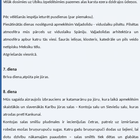
Vēlāk dosimies uz Ubiku.Izpeldēsimies pazemes alas karsta ezera dzidrajos ūdeņos.
Pēc vēlēšanās iespēja ieturēt pusdienas (par piemaksu).
Piesātinātās dienas noslēgumā apmeklēsim Valjadolidu - viduslaiku pilsētu. Pilsētas
atmosfēra mūs pārcels uz viduslaiku Spāniju. Vaļjadolidas arhitektūra un
atmosfēra apbur katru tās viesi. Šaurās ieliņas, klosteris, katedrāle un pils veido
netipisku Meksiku tēlu.
Atgriešanās viesnīcā.
7. diena
Brīva diena,atpūta pie jūras.
8. diena
Mūs sagaida aizraujošs izbrauciens ar katamarānu pa jūru, kura laikā apmeklēsim
skaistākās un slavenākās Karību jūras salas – Kontoja salu un Sieviešu salu, kuras
atrodas pretī Kankunai.
Kontojas salas smilšu pludmales ir iecienījušas četras, patreiz uz izmiršanas
robežas esošas bruņurupuču sugas. Katru gadu bruņurupuči dodas uz šejieni, lai
dotu dzīvību nākamajām paaudzēm – salas smiltīs tiek dētas un glabātas