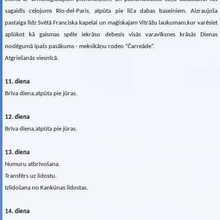
sagaidīs ceļojums Rio-del-Paris, atpūta pie līča dabas baseiniem. Aizraujoša
pastaiga līdz Svētā Franciska kapelai un maģiskajam Vitrāžu laukumam,kur varēsiet
aplūkot kā gaismas spēle iekrāso debesis visās varavīksnes krāsās Dienas
noslēgumā īpašs pasākums - meksikāņu rodeo “Čarreāde”.
Atgriešanās viesnīcā.
11. diena
Brīva diena,atpūta pie jūras.
12. diena
Brīva diena,atpūta pie jūras.
13. diena
Numuru atbrīvošana.
Transfērs uz lidostu.
Izlidošana no Kankūnas lidostas.
14. diena