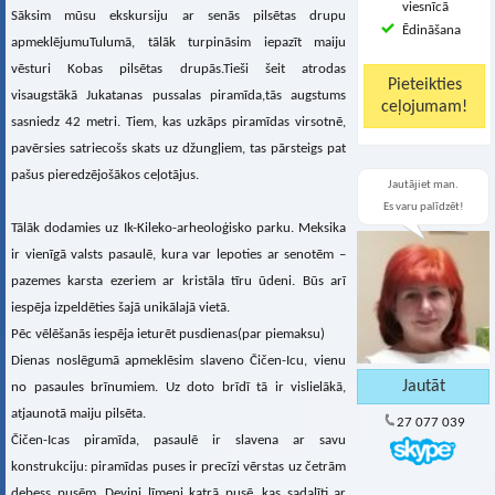
viesnīcā
Sāksim mūsu ekskursiju ar senās pilsētas drupu
Ēdināšana
apmeklējumuTulumā, tālāk turpināsim iepazīt maiju
vēsturi Kobas pilsētas drupās.Tieši šeit atrodas
visaugstākā Jukatanas pussalas piramīda,tās augstums
sasniedz 42 metri. Tiem, kas uzkāps piramīdas virsotnē,
pavērsies satriecošs skats uz džungļiem, tas pārsteigs pat
pašus pieredzējošākos ceļotājus.
Jautājiet man.
Es varu palīdzēt!
Tālāk dodamies uz Ik-Kileko-arheoloģisko parku. Meksika
ir vienīgā valsts pasaulē, kura var lepoties ar senotēm –
pazemes karsta ezeriem ar kristāla tīru ūdeni. Būs arī
iespēja izpeldēties šajā unikālajā vietā.
Pēc vēlēšanās iespēja ieturēt pusdienas(par piemaksu)
Dienas noslēgumā apmeklēsim slaveno Čičen-Icu, vienu
no pasaules brīnumiem. Uz doto brīdī tā ir vislielākā,
atjaunotā maiju pilsēta.
27 077 039
Čičen-Icas piramīda, pasaulē ir slavena ar savu
konstrukciju: piramīdas puses ir precīzi vērstas uz četrām
debess pusēm. Deviņi līmeņi katrā pusē, kas sadalīti ar