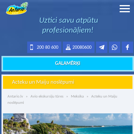
Uztici savu atpūtu
profesionāļiem!
200 80 600
20080600
GALAMĒRĶI
Acteku un Maiju noslēpumi
Antario.lv
»
Avio ekskursiju tūres
»
Meksika
» Acteku un Maiju
noslēpumi