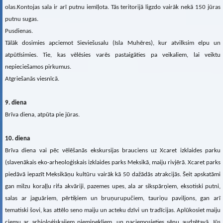
olas.Kontojas sala ir arī putnu iemīļota. Tās teritorijā ligzdo vairāk nekā 150 jūras
putnu sugas.
Pusdienas.
Tālāk dosimies apciemot Sieviešusalu (Isla Muhēres), kur atvilksim elpu un
atpūtīsimies. Tie, kas vēlēsies varēs pastaigāties pa veikaliem, lai veiktu
nepieciešamos pirkumus.
Atgriešanās viesnīcā.
9. diena
Brīva diena, atpūta pie jūras.
10. diena
Brīva diena vai pēc vēlēšanās ekskursijas brauciens uz Xcaret izklaides parku
(slavenākais eko-arheoloģiskais izklaides parks Meksikā, maiju rivjērā. Xcaret parks
piedāvā iepazīt Meksikāņu kultūru vairāk kā 50 dažādās atrakcijās. Šeit apskatāmi
gan milzu koraļļu rifa akvāriji, pazemes upes, ala ar sikspārņiem, eksotiski putni,
salas ar jaguāriem, pērtiķiem un bruņurupučiem, tauriņu paviljons, gan arī
tematiski šovi, kas attēlo seno maiju un acteku dzīvi un tradīcijas. Aplūkosiet maiju
ciemu ar arhioloģiskajiem pieminekļiem, un paciemosieties sēņu audzētavā. Jūs