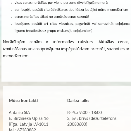
visas cenas norādītas par vienu personu divvietīgajā numurā
par iespēju pasūtīt citu ēdināšanas tipu lūdzu jautājiet mūsu menedžeriem
cenas norādītas sākot no zemākās cenas sezonā!
iespējams pasūtīt arī citas viesnīcas, pagarināt vai samazināt ceļojuma
ilgumu (neatiecās uz grupu ekskursiju ceļojumiem)
Norādītajām cenām ir informatīvs raksturs. Aktuālas cenas,
izmitināšanas un apstiprinājuma iespējas lūdzam precizēt, sazinoties ar
menedžeriem.
Mūsu kontakti
Darba laiks
Antario SIA
P.-Pk.: 9:00 - 18:00
E. Birznieka Upīša 16
S, Sv.: brīvs (dežūrtelefons
Rīga, Latvija LV-1011
20080600)
tel.: 67283882