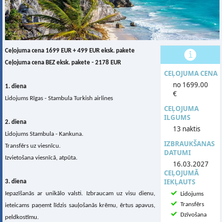
Ceļojuma cena 1699 EUR + 499 EUR eksk. pakete
Ceļojuma cena BEZ eksk. pakete - 2178 EUR
CEĻOJUMA CENA
no 1699.00
1. diena
€
Lidojums Rīgas - Stambula Turkish airlines
CEĻOJUMA
ILGUMS
2. diena
13 naktis
Lidojums Stambula - Kankuna.
IZBRAUKŠANAS
Transfērs uz viesnīcu.
DATUMI
Izvietošana viesnīcā, atpūta.
16.03.2027
CEĻOJUMĀ
IEKĻAUTS
3. diena
Iepazīšanās ar unikālo valsti. Izbraucam uz visu dienu,
Lidojums
Transfērs
ieteicams paņemt līdzis sauļošanās krēmu, ērtus apavus,
Dzīvošana
peldkostīmu.