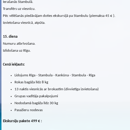
Ierašanās Stambulā.
Transfērs uz viesnīcu.
Pēc vēlēšanās piedāvājam doties ekskursijā pa Stambulu (piemaksa 45 € ).
Izvietošana viesnīcā, atpūta.
15. diena
Numuru atbrīvošana.
Izlidošana uz Rīgu.
Cenā iekļauts:
Lidojums Rīga - Stambula - Kankūna - Stambula - Rīga
Rokas bagāža līdz 8 kg
13 naktis viesnīcās ar brokastīm (divvietīga izvietošana)
Grupas vadītāja pakalpojumi
Nododamā bagāža līdz 30 kg
Pasažieru nodevas
Ekskursiju pakete 499 € :