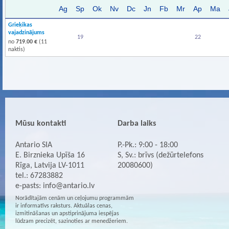
Ag
Sp
Ok
Nv
Dc
Jn
Fb
Mr
Ap
Ma
Grieķikas
vajadzinājums
19
22
no
719.00 €
(11
naktis)
Mūsu kontakti
Darba laiks
Antario SIA
P.-Pk.: 9:00 - 18:00
E. Birznieka Upīša 16
S, Sv.: brīvs (dežūrtelefons
Rīga, Latvija LV-1011
20080600)
tel.: 67283882
e-pasts:
info@antario.lv
Norādītajām cenām un ceļojumu programmām
ir informatīvs raksturs. Aktuālas cenas,
izmitināšanas un apstiprinājuma iespējas
lūdzam precizēt, sazinoties ar menedžeriem.