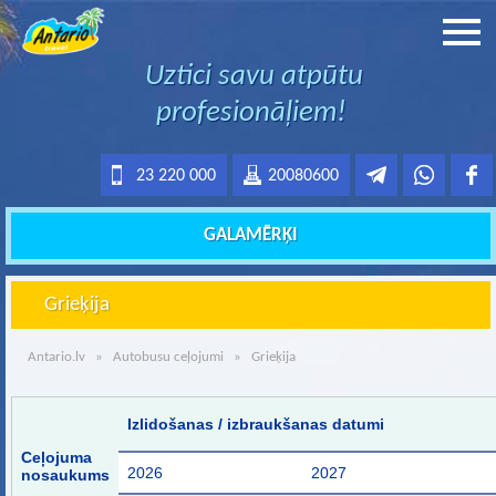
Uztici savu atpūtu
profesionāļiem!
23 220 000
20080600
GALAMĒRĶI
Grieķija
Antario.lv
»
Autobusu ceļojumi
» Grieķija
Izlidošanas / izbraukšanas datumi
Ceļojuma
2026
2027
nosaukums