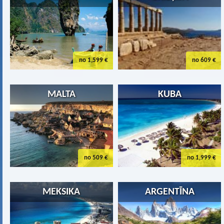
no 1,599 €
no 609 €
MALTA
KUBA
no 509 €
no 1,999 €
MEKSIKA
ARGENTĪNA