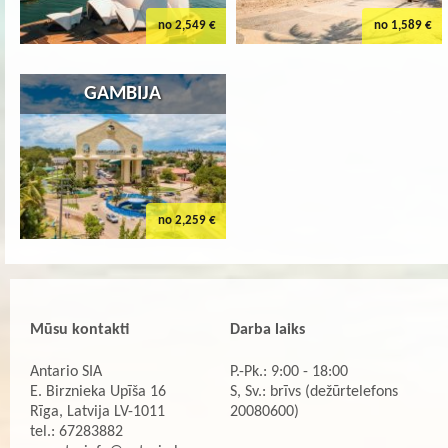
no 2,549 €
no 1,589 €
GAMBIJA
no 2,259 €
Mūsu kontakti
Darba laiks
Antario SIA
P.-Pk.: 9:00 - 18:00
E. Birznieka Upīša 16
S, Sv.: brīvs (dežūrtelefons
Rīga, Latvija LV-1011
20080600)
tel.: 67283882