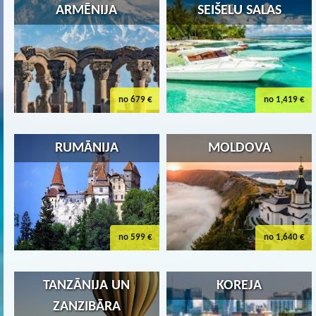
ARMĒNIJA
SEIŠELU SALAS
no 679 €
no 1,419 €
RUMĀNIJA
MOLDOVA
no 599 €
no 1,640 €
TANZĀNIJA UN
KOREJA
ZANZIBĀRA