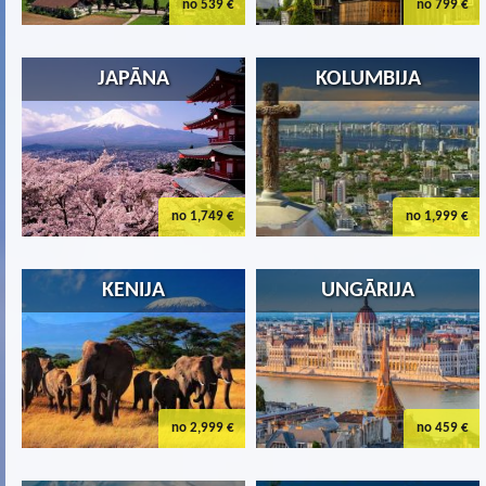
no 539 €
no 799 €
JAPĀNA
KOLUMBIJA
no 1,749 €
no 1,999 €
KENIJA
UNGĀRIJA
no 2,999 €
no 459 €