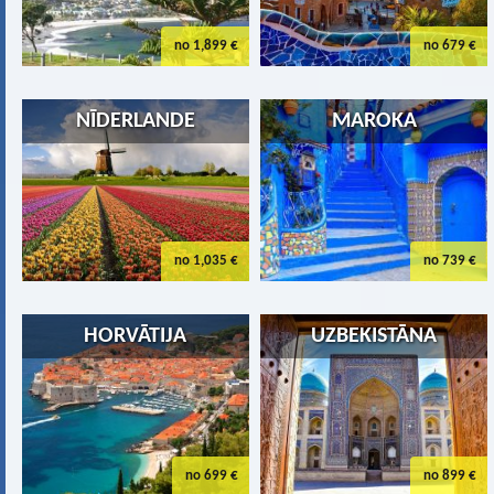
no 1,899 €
no 679 €
NĪDERLANDE
MAROKA
no 1,035 €
no 739 €
HORVĀTIJA
UZBEKISTĀNA
no 699 €
no 899 €