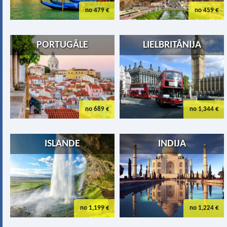
no 479 €
no 459 €
PORTUGĀLE
LIELBRITĀNIJA
no 689 €
no 1,344 €
ISLANDE
INDIJA
no 1,199 €
no 1,224 €