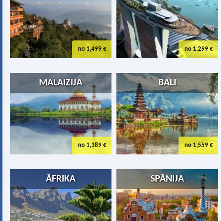
no 1,499 €
no 1,299 €
MALAIZIJA
BALI
no 1,389 €
no 1,559 €
ĀFRIKA
SPĀNIJA