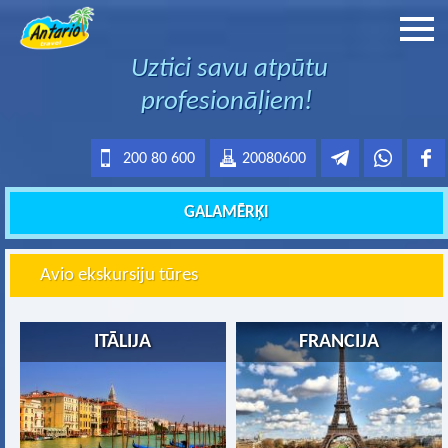
Uztici savu atpūtu
profesionāļiem!
200 80 600
20080600
GALAMĒRĶI
Avio ekskursiju tūres
ITĀLIJA
FRANCIJA