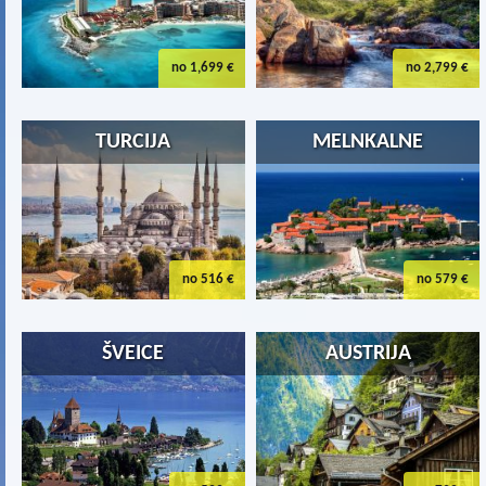
no 1,699 €
no 2,799 €
TURCIJA
MELNKALNE
no 516 €
no 579 €
ŠVEICE
AUSTRIJA