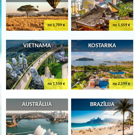
no 1,709 €
no 1,559 €
VJETNAMA
KOSTARIKA
no 1,559 €
no 2,199 €
AUSTRĀLIJA
BRAZĪLIJA