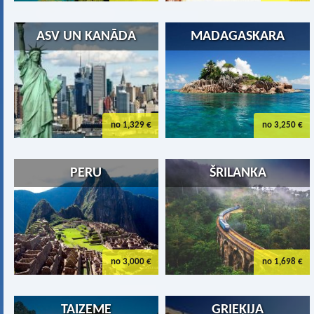
ASV UN KANĀDA
MADAGASKARA
no 1,329 €
no 3,250 €
PERU
ŠRILANKA
no 3,000 €
no 1,698 €
TAIZEME
GRIEĶIJA