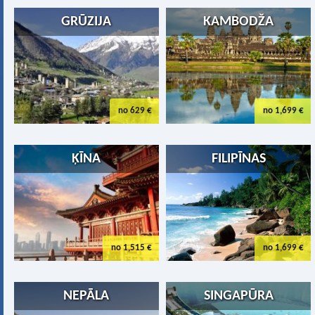
GRŪZIJA
KAMBODŽA
no 629 €
no 1,699 €
ĶĪNA
FILIPĪNAS
no 1,515 €
no 1,699 €
NEPĀLA
SINGAPŪRA