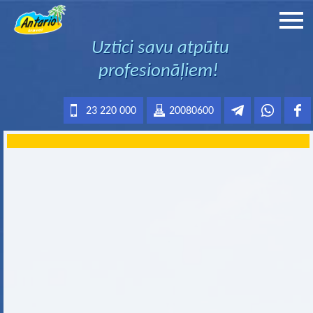
Uztici savu atpūtu
profesionāļiem!
23 220 000
20080600