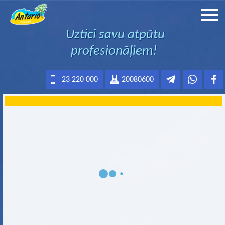
Uztici savu atpūtu
profesionāļiem!
23 220 000
20080600