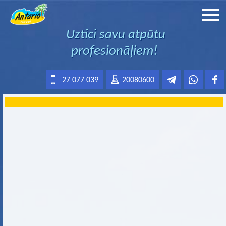
Uztici savu atpūtu
profesionāļiem!
27 077 039
20080600