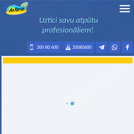
Uztici savu atpūtu
profesionāļiem!
200 80 600
20080600