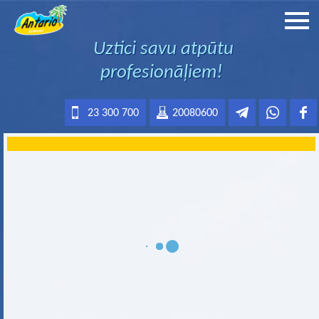
Uztici savu atpūtu
profesionāļiem!
23 300 700
20080600