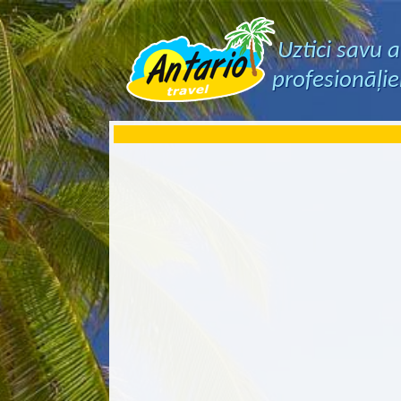
Uztici savu 
profesionāļi