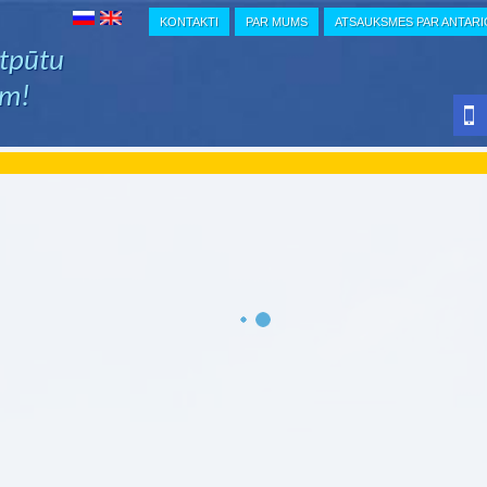
KONTAKTI
PAR MUMS
ATSAUKSMES PAR ANTAR
atpūtu
em!