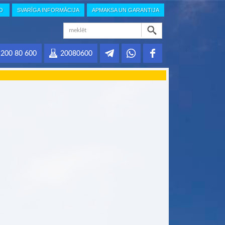
IO
SVARĪGA INFORMĀCIJA
APMAKSA UN GARANTIJA
200 80 600
20080600