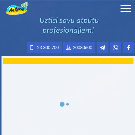
Uztici savu atpūtu
profesionāļiem!
23 300 700
20080600