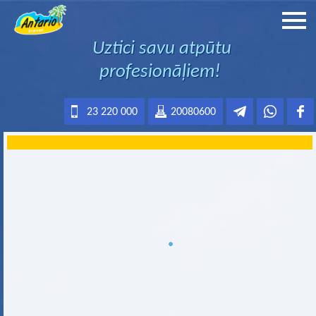
Uztici savu atpūtu
profesionāļiem!
23 220 000
20080600