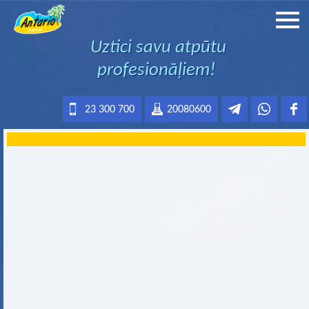
Uztici savu atpūtu
profesionāļiem!
23 300 700
20080600