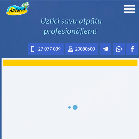
Uztici savu atpūtu
profesionāļiem!
27 077 039
20080600