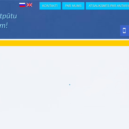
KONTAKTI
PAR MUMS
ATSAUKSMES PAR ANTAR
atpūtu
em!