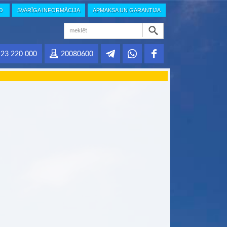
IO
SVARĪGA INFORMĀCIJA
APMAKSA UN GARANTIJA
23 220 000
20080600