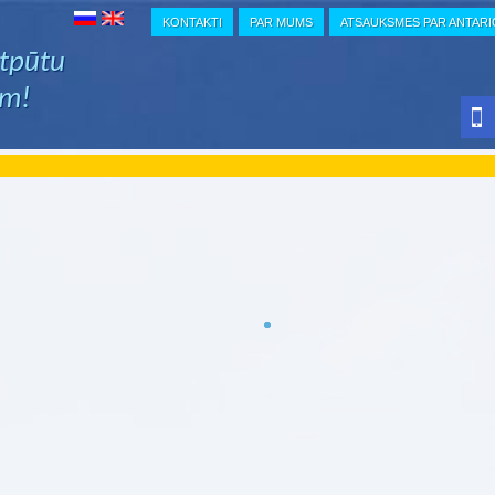
KONTAKTI
PAR MUMS
ATSAUKSMES PAR ANTAR
atpūtu
em!