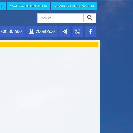
IO
SVARĪGA INFORMĀCIJA
APMAKSA UN GARANTIJA
200 80 600
20080600