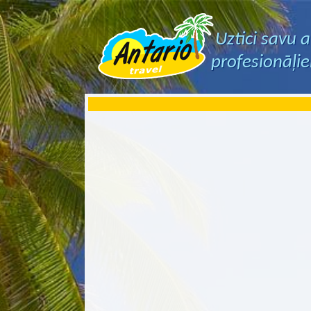
Uztici savu 
profesionāļi