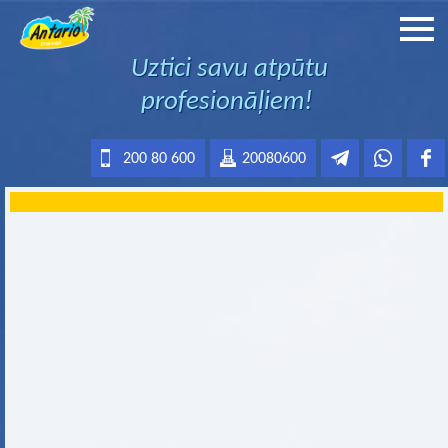
Uztici savu atpūtu
profesionāļiem!
200 80 600
20080600