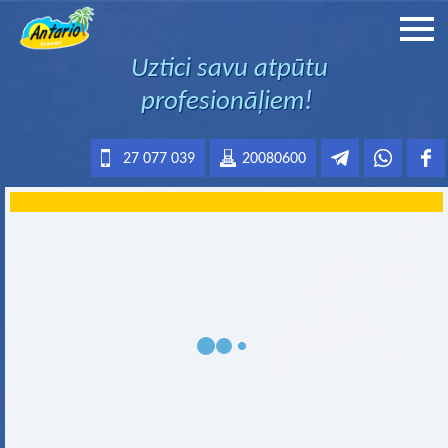
Uztici savu atpūtu
profesionāļiem!
27 077 039
20080600