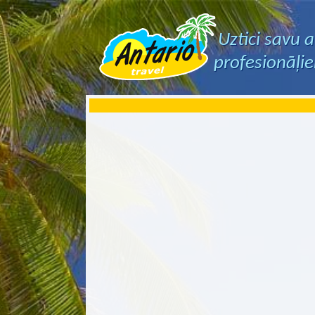
Uztici savu 
profesionāļi