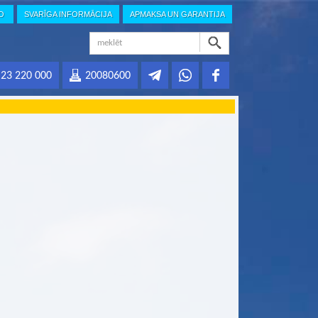
IO
SVARĪGA INFORMĀCIJA
APMAKSA UN GARANTIJA
23 220 000
20080600