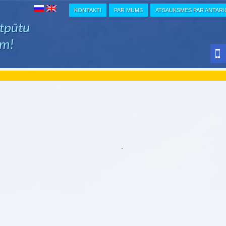
KONTAKTI
PAR MUMS
ATSAUKSMES PAR ANTAR
atpūtu
em!