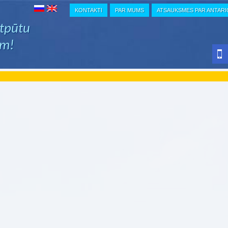
KONTAKTI
PAR MUMS
ATSAUKSMES PAR ANTAR
atpūtu
em!