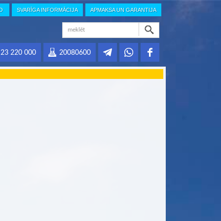
IO
SVARĪGA INFORMĀCIJA
APMAKSA UN GARANTIJA
23 220 000
20080600