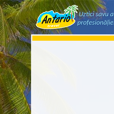
Uztici savu 
profesionāļi