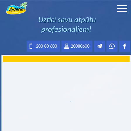
Uztici savu atpūtu
profesionāļiem!
200 80 600
20080600