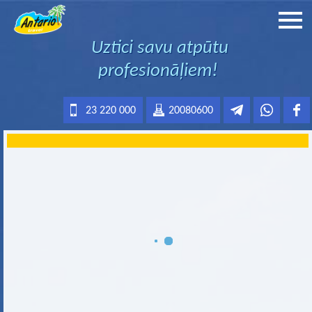
Uztici savu atpūtu
profesionāļiem!
23 220 000
20080600