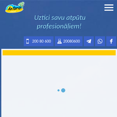
Uztici savu atpūtu
profesionāļiem!
200 80 600
20080600