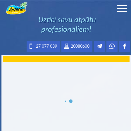
Uztici savu atpūtu
profesionāļiem!
27 077 039
20080600