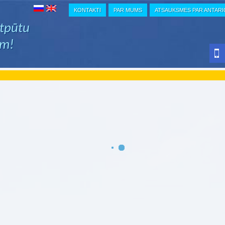
KONTAKTI
PAR MUMS
ATSAUKSMES PAR ANTAR
atpūtu
em!