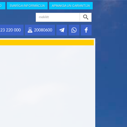
IO
SVARĪGA INFORMĀCIJA
APMAKSA UN GARANTIJA
23 220 000
20080600