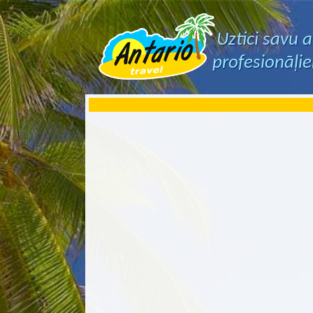
Uztici savu 
profesionāļi