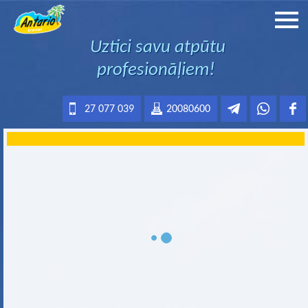
Uztici savu atpūtu
profesionāļiem!
27 077 039
20080600