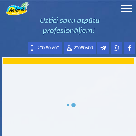
Uztici savu atpūtu
profesionāļiem!
200 80 600
20080600