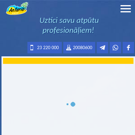
Uztici savu atpūtu
profesionāļiem!
23 220 000
20080600