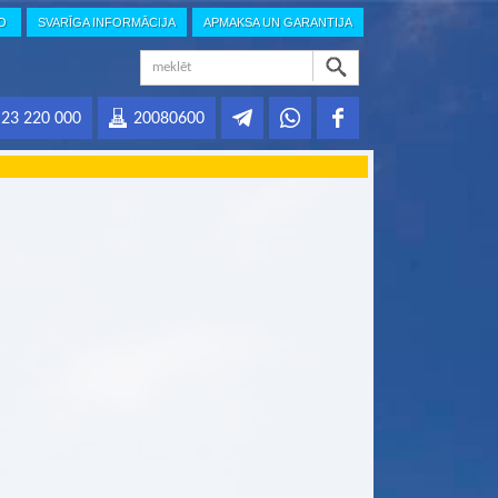
IO
SVARĪGA INFORMĀCIJA
APMAKSA UN GARANTIJA
23 220 000
20080600