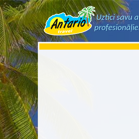
Uztici savu 
profesionāļi