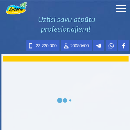
Uztici savu atpūtu
profesionāļiem!
23 220 000
20080600