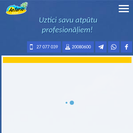
Uztici savu atpūtu
profesionāļiem!
27 077 039
20080600