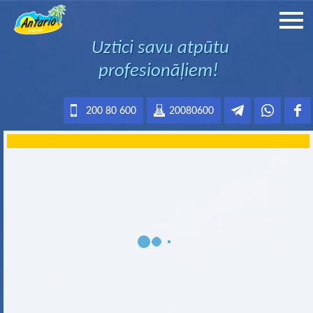
Uztici savu atpūtu
profesionāļiem!
200 80 600
20080600