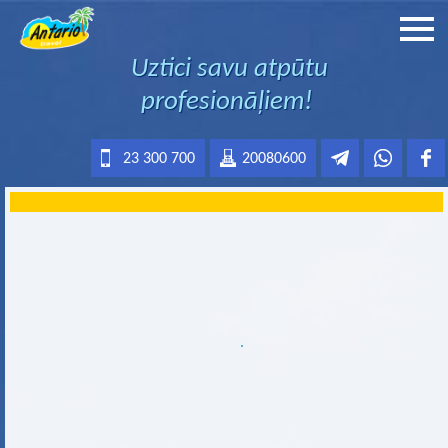
Uztici savu atpūtu
profesionāļiem!
23 300 700
20080600