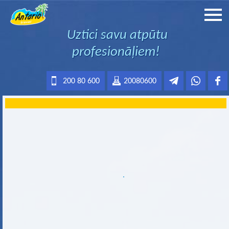
Uztici savu atpūtu
profesionāļiem!
200 80 600
20080600