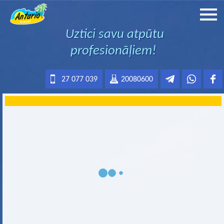
Uztici savu atpūtu
profesionāļiem!
27 077 039
20080600