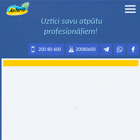
Uztici savu atpūtu
profesionāļiem!
200 80 600
20080600