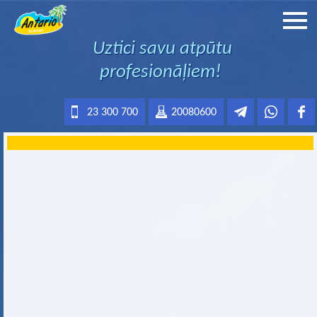
Uztici savu atpūtu
profesionāļiem!
23 300 700
20080600