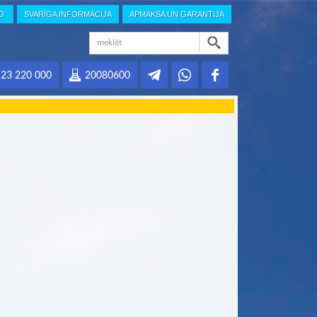
IO
SVARĪGA INFORMĀCIJA
APMAKSA UN GARANTIJA
23 220 000
20080600