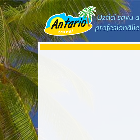
Uztici savu 
profesionāļi