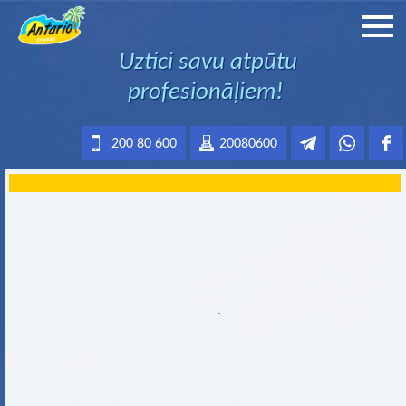
Uztici savu atpūtu
profesionāļiem!
200 80 600
20080600