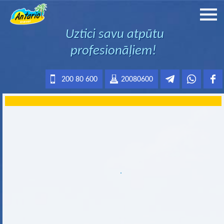
Uztici savu atpūtu
profesionāļiem!
200 80 600
20080600