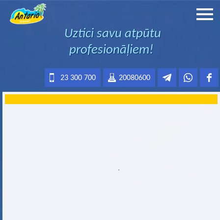
Uztici savu atpūtu
profesionāļiem!
23 300 700
20080600