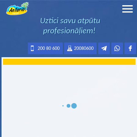
Uztici savu atpūtu
profesionāļiem!
200 80 600
20080600