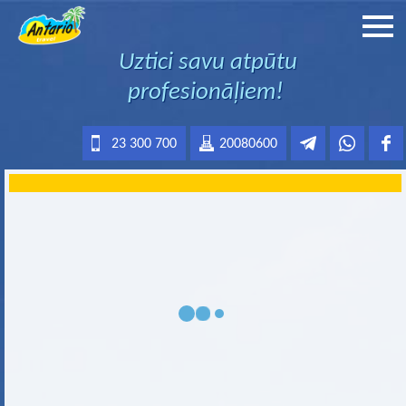
Uztici savu atpūtu
profesionāļiem!
23 300 700
20080600