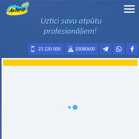
Uztici savu atpūtu
profesionāļiem!
23 220 000
20080600