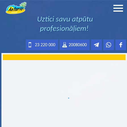
Uztici savu atpūtu
profesionāļiem!
23 220 000
20080600