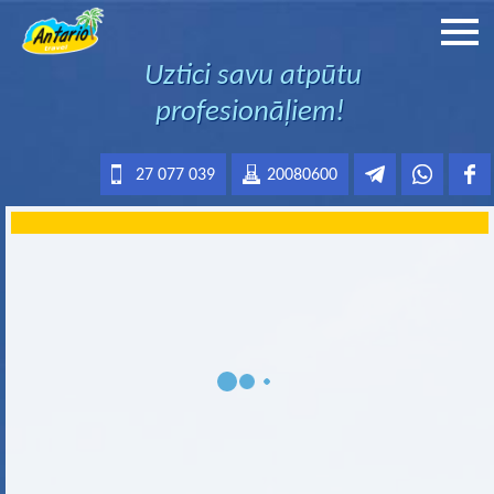
Uztici savu atpūtu
profesionāļiem!
27 077 039
20080600