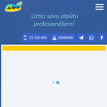
Uztici savu atpūtu
profesionāļiem!
23 220 000
20080600