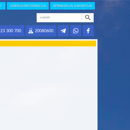
IO
SVARĪGA INFORMĀCIJA
APMAKSA UN GARANTIJA
23 300 700
20080600