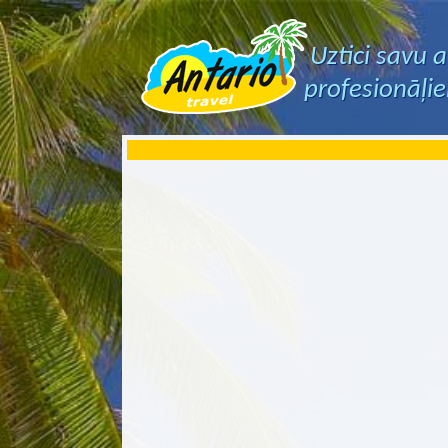
Uztici savu 
profesionāļi