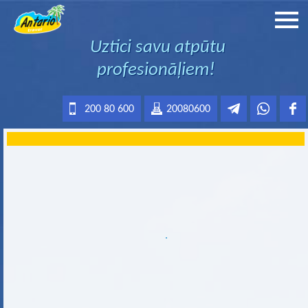
Uztici savu atpūtu
profesionāļiem!
200 80 600
20080600