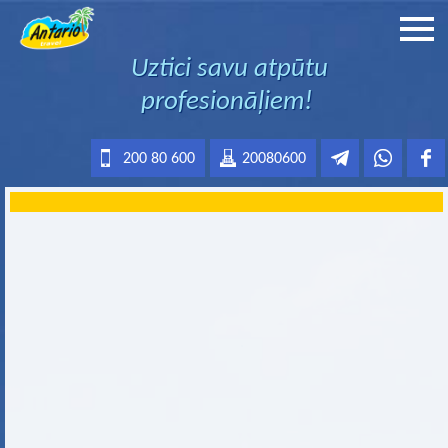
Uztici savu atpūtu
profesionāļiem!
200 80 600
20080600